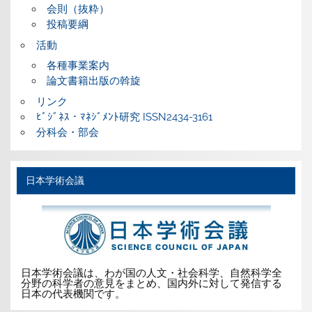
会則（抜粋）
投稿要綱
活動
各種事業案内
論文書籍出版の斡旋
リンク
ﾋﾞｼﾞﾈｽ・ﾏﾈｼﾞﾒﾝﾄ研究 ISSN2434-3161
分科会・部会
日本学術会議
日本学術会議は、わが国の人文・社会科学、自然科学全
分野の科学者の意見をまとめ、国内外に対して発信する
日本の代表機関です。