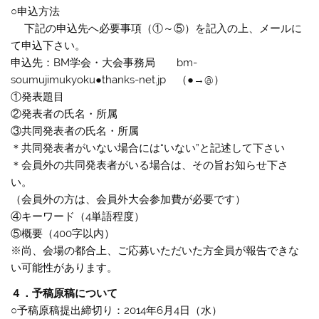
○申込方法
下記の申込先へ必要事項（①～⑤）を記入の上、メールに
て申込下さい。
申込先：BM学会・大会事務局 bm-
soumujimukyoku●thanks-net.jp （●→@）
①発表題目
②発表者の氏名・所属
③共同発表者の氏名・所属
＊共同発表者がいない場合には“いない”と記述して下さい
＊会員外の共同発表者がいる場合は、その旨お知らせ下さ
い。
（会員外の方は、会員外大会参加費が必要です）
④キーワード（4単語程度）
⑤概要（400字以内）
※尚、会場の都合上、ご応募いただいた方全員が報告できな
い可能性があります。
４．予稿原稿について
○予稿原稿提出締切り：2014年6月4日（水）