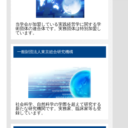
当学会が加盟している実践経営学に関する学
術団体の連合体です。実務団体は特別加盟し
ています。
一般財団法人東京総合研究機構
社会科学、自然科学の学際を超えて研究する
新たな研究機関です。実務家、臨床家等も登
録しています。