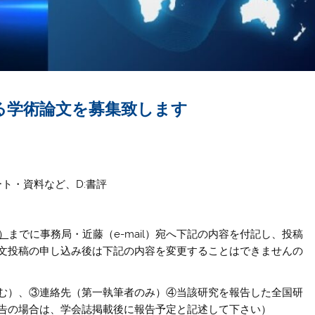
る学術論文を募集致します
ート・資料など、D:書評
金）
までに事務局・近藤（e-mail）宛へ下記の内容を付記し、投稿
文投稿の申し込み後は下記の内容を変更することはできませんの
む）、③連絡先（第一執筆者のみ）④当該研究を報告した全国研
告の場合は、学会誌掲載後に報告予定と記述して下さい
）