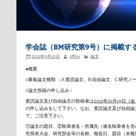
学会誌（BM研究第9号）に掲載す
2012年9月10日
office
論文
●概要
○募集論文種類 ：A:査読論文、B:自由論文、C:研究ノ
○論文投稿の申し込み：
査読論文及び自由論文の投稿者は
2012年10月19日（
の申し込みをして下さい。なお、査読論文及び自由論
で、ご注意下さい。
①論文の題目、②執筆者名・所属先（連名執筆者を含
究発表大会、研究部会等の名称、報告日、題目（
未報