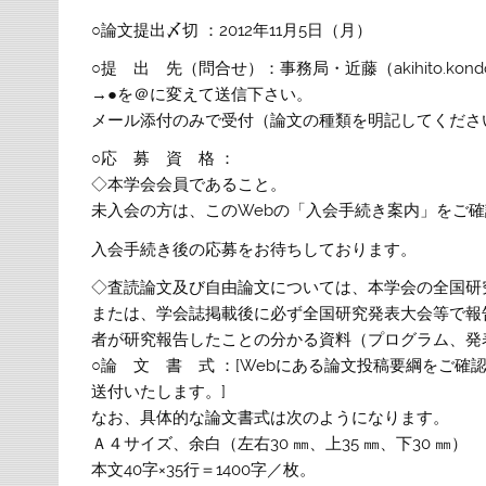
○論文提出〆切 ：
2012年11月5日（月）
○提 出 先（問合せ）：事務局・近藤（akihito.kondo●n
→●を＠に変えて送信下さい。
メール添付のみで受付（論文の種類を明記してくださ
○応 募 資 格 ：
◇本学会会員であること。
未入会の方は、このWebの「入会手続き案内」をご
入会手続き後の応募をお待ちしております。
◇
査読論文及び自由論文については、本学会の全国研
または、学会誌掲載後に必ず全国研究発表大会等で報
者が研究報告したことの分かる資料（プログラム、発
○論 文 書 式 ：[Webにある論文投稿要綱をご確
送付いたします。
]
なお、具体的な論文書式は次のようになります。
Ａ４サイズ、余白（左右30 ㎜、上35 ㎜、下30 ㎜）
本文40字×35行＝1400字／枚。