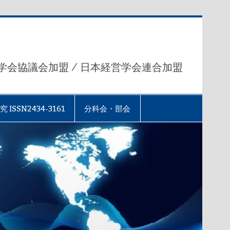
学会協議会加盟 / 日本経営学会連合加盟
究 ISSN2434-3161
分科会・部会