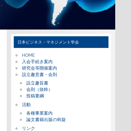
日本ビジネス・マネジメント学会
HOME
入会手続き案内
研究会等開催案内
設立趣意書・会則
設立趣旨書
会則（抜粋）
投稿要綱
活動
各種事業案内
論文書籍出版の斡旋
リンク