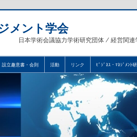
ジメント学会
日本学術会議協力学術研究団体 / 経営関連
設立趣意書・会則
活動
リンク
ﾋﾞｼﾞﾈｽ・ﾏﾈｼﾞﾒﾝﾄ研