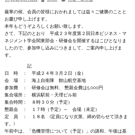
厳寒の候、会員の皆様におかれましては益々ご健勝のことと
お慶び申し上げます。
本年もどうぞよろしくお願い致します。
さて、下記のとおり 平成２３年度第２回日本ビジネス・マ
ネジメント学会関東部会・研修会を開催するはこびとなりま
したので、参加申し込みにつきまして、ご案内申し上げま
す。
記
日 時 ： 平成２４年３月２日（金）
会 場 ： 海上自衛隊 館山航空基地
参加費 ： 研修会は無料、 懇親会費は5,000円
集合場所： 横浜駅前・天理ビル前
集合時間： ８時３０分（予定）
懇親会 ： １７時（予定）～ 会場（未定）
定 員 ： １８名 (定員になり次第、締め切らせて頂きま
す。)
午前中は、「危機管理について（予定）」の講和、午後は基