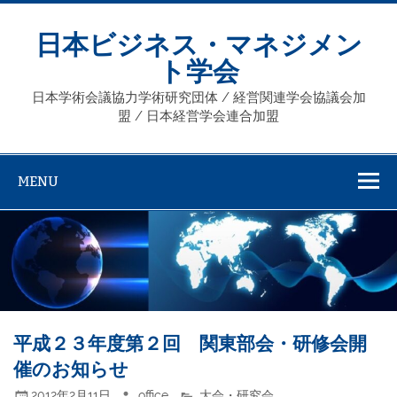
Skip
to
content
日本ビジネス・マネジメン
ト学会
日本学術会議協力学術研究団体 / 経営関連学会協議会加
盟 / 日本経営学会連合加盟
MENU
平成２３年度第２回 関東部会・研修会開
催のお知らせ
2012年2月11日
office
大会・研究会