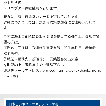
地を見学後、
ヘリコプター体験搭乗を行います。
昼食は、海上自衛隊カレーを予定しております。
詳細につきましては、決まり次第参加者にご連絡いたしま
す。
事前に海上自衛隊に参加者名簿を提出する都合上、参加ご希
望の方は、
①氏名、②住所、③連絡先電話番号、④生年月日、⑤年齢、
⑥血液型、
⑦職業（勤務先、役職等）、⑧懇親会の出欠席
を明記の上、事務局までご連絡下さい。
連絡先メールアドレス：bm-soumujimukyoku●thanks-net.jp
（●→＠）
日本ビジネス・マネジメント学会